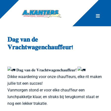
Skip
to
content
Toggle
Naviga
Home
𝐃𝐚𝐠 𝐯𝐚𝐧 𝐝𝐞
𝐕𝐫𝐚𝐜𝐡𝐭𝐰𝐚𝐠𝐞𝐧𝐜𝐡𝐚𝐮𝐟𝐟𝐞𝐮𝐫!
Transport
Planning
𝐃𝐚𝐠 𝐯𝐚𝐧 𝐝𝐞 𝐕𝐫𝐚𝐜𝐡𝐭𝐰𝐚𝐠𝐞𝐧𝐜𝐡𝐚𝐮𝐟𝐟𝐞𝐮𝐫!
Dikke waardering voor onze chauffeurs, elke rit maken
Over Ons
jullie tot een succes!
Vanmorgen stond er voor elke chauffeur een
lunchpakketje klaar, en straks bij terugkomst staat er
Werken Bij
nog een lekker trakatie.